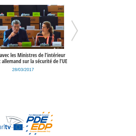
vec les Ministres de l’intérieur
Programme de l’UE en matière 
t allemand sur la sécurité de l’UE
un an après les attentats de 
28/03/2017
15/03/2017
bie saoudite / Raif Badawi
Le Bar de l’Europe (émission du