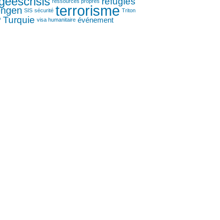
geescrisis
réfugiés
ressources propres
terrorisme
engen
SIS
sécurité
Triton
P
Turquie
événement
visa humanitaire