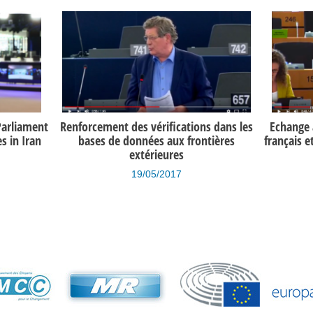
Parliament
Renforcement des vérifications dans les
Echange a
 in Iran
bases de données aux frontières
français e
extérieures
19/05/2017
s et des
Orientations budgétaires pour 2016
Ara