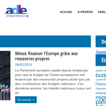
ACCUEIL
A PROPOS
PARL
De
Tweets
Mieux financer l’Europe grâce aux
ressources propres
Ét
06/02/2015
Le Parlement européen plaide depuis longtemps
arabie s
bud
pour que le budget de l'Union européenne soit
financé par des ressources propres plutôt que par
cyberséc
l'ho
des contributions des budgets nationaux. Ces
dernières années, les intérêts nationaux rivaux ont
d'ajustem
en
intervi
migr
En savoir +
plé