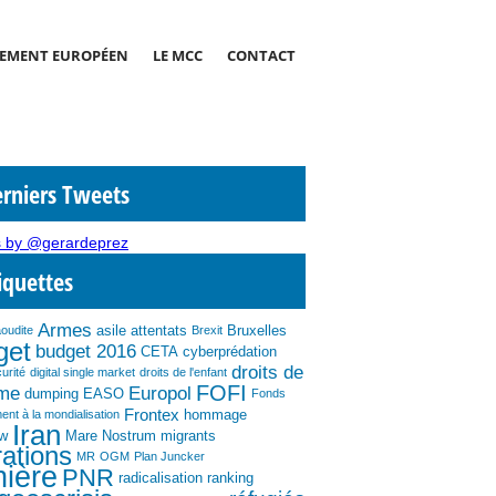
EMENT EUROPÉEN
LE MCC
CONTACT
rniers Tweets
 by @gerardeprez
iquettes
Armes
asile
attentats
Bruxelles
aoudite
Brexit
get
budget 2016
CETA
cyberprédation
droits de
urité
digital single market
droits de l'enfant
FOFI
mme
Europol
dumping
EASO
Fonds
Frontex
hommage
ent à la mondialisation
Iran
ew
Mare Nostrum
migrants
ations
MR
OGM
Plan Juncker
nière
PNR
radicalisation
ranking