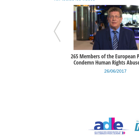
iew de Gérard Deprez par la
265 Members of the European 
ondation Roi Baudouin
Condemn Human Rights Abuses
14/05/2014
26/06/2017
évisionnel des recettes et des
Etat prévisionnel des recette