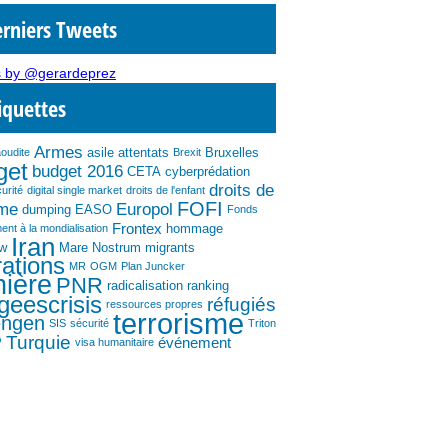
rniers Tweets
 by @gerardeprez
iquettes
Armes
asile
attentats
Bruxelles
aoudite
Brexit
get
budget 2016
CETA
cyberprédation
droits de
urité
digital single market
droits de l'enfant
FOFI
mme
Europol
dumping
EASO
Fonds
Frontex
hommage
ent à la mondialisation
Iran
ew
Mare Nostrum
migrants
ations
MR
OGM
Plan Juncker
nière
PNR
radicalisation
ranking
geescrisis
réfugiés
ressources propres
terrorisme
engen
SIS
sécurité
Triton
P
Turquie
événement
visa humanitaire