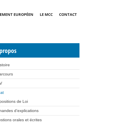
EMENT EUROPÉEN
LE MCC
CONTACT
propos
stoire
arcours
V
at
positions de Loi
andes d’explications
stions orales et écrites