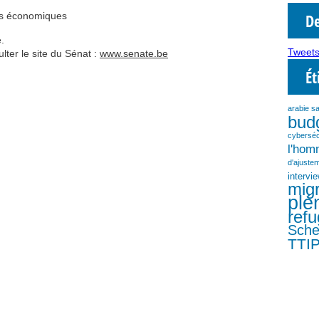
es économiques
De
.
Tweets
ulter le site du Sénat :
www.senate.be
Ét
arabie s
bud
cyberséc
l'ho
d'ajustem
intervi
migr
plé
refu
Sch
TTI