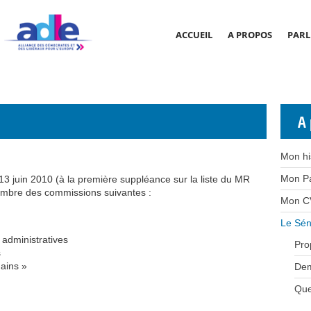
ACCUEIL
A PROPOS
PARL
A 
Mon hi
Mon P
13 juin 2010 (à la première suppléance sur la liste du MR
mbre des commissions suivantes :
Mon C
Le Sén
 administratives
Pro
s
mains »
Dem
Que