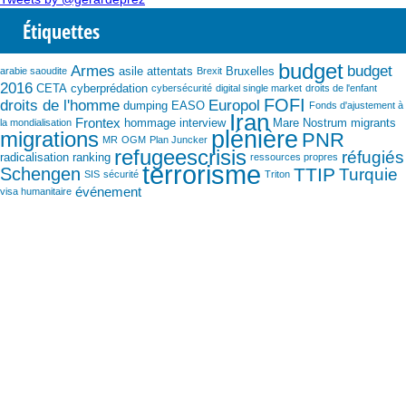
Étiquettes
budget
Armes
budget
asile
attentats
Bruxelles
arabie saoudite
Brexit
2016
CETA
cyberprédation
cybersécurité
digital single market
droits de l'enfant
FOFI
droits de l'homme
Europol
dumping
EASO
Fonds d'ajustement à
Iran
Frontex
hommage
interview
Mare Nostrum
migrants
la mondialisation
plénière
migrations
PNR
MR
OGM
Plan Juncker
refugeescrisis
réfugiés
radicalisation
ranking
ressources propres
terrorisme
Schengen
TTIP
Turquie
SIS
sécurité
Triton
événement
visa humanitaire