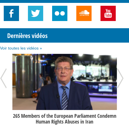
Dernières vidéos
Voir toutes les vidéos »
ouin
265 Members of the European Parliament Condemn
Re
Human Rights Abuses in Iran