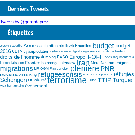
Derniers Tweets
Tweets by @gerardeprez
Étiquettes
budget
Armes
budget
asile
attentats
Bruxelles
arabie saoudite
Brexit
2016
CETA
cyberprédation
cybersécurité
digital single market
droits de l'enfant
FOFI
droits de l'homme
Europol
dumping
EASO
Fonds d'ajustement à
Iran
Frontex
hommage
interview
Mare Nostrum
migrants
la mondialisation
plénière
migrations
PNR
MR
OGM
Plan Juncker
refugeescrisis
réfugiés
radicalisation
ranking
ressources propres
terrorisme
Schengen
TTIP
Turquie
SIS
sécurité
Triton
événement
visa humanitaire