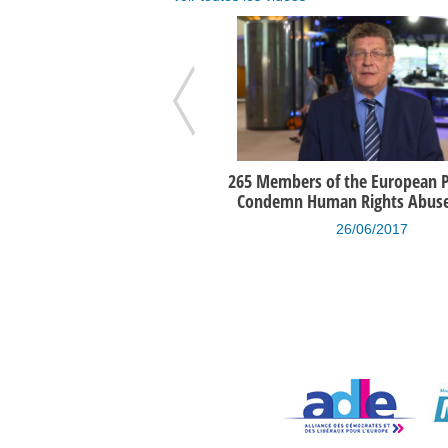
iew de Gérard Deprez par la
265 Members of the European 
ondation Roi Baudouin
Condemn Human Rights Abuses
14/05/2014
26/06/2017
évisionnel des recettes et des
Etat prévisionnel des recette