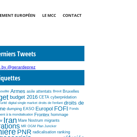
EMENT EUROPÉEN
LE MCC
CONTACT
rniers Tweets
 by @gerardeprez
iquettes
Armes
asile
attentats
Bruxelles
aoudite
Brexit
get
budget 2016
CETA
cyberprédation
droits de
urité
digital single market
droits de l'enfant
FOFI
mme
Europol
dumping
EASO
Fonds
Frontex
hommage
ent à la mondialisation
Iran
ew
Mare Nostrum
migrants
ations
MR
OGM
Plan Juncker
nière
PNR
radicalisation
ranking