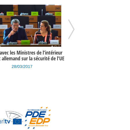
vec les Ministres de l’intérieur
Programme de l’UE en matière 
t allemand sur la sécurité de l’UE
un an après les attentats de 
28/03/2017
15/03/2017
bie saoudite / Raif Badawi
Le Bar de l’Europe (émission du