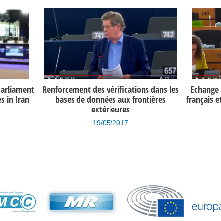
Parliament
Renforcement des vérifications dans les
Echange a
 in Iran
bases de données aux frontières
français e
extérieures
19/05/2017
s et des
Orientations budgétaires pour 2016
Ara