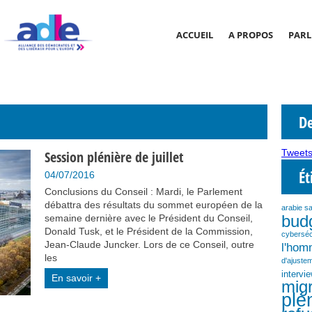
ACCUEIL
A PROPOS
PARL
De
Tweets
Session plénière de juillet
Ét
04/07/2016
Conclusions du Conseil : Mardi, le Parlement
débattra des résultats du sommet européen de la
arabie s
bud
semaine dernière avec le Président du Conseil,
Donald Tusk, et le Président de la Commission,
cyberséc
Jean-Claude Juncker. Lors de ce Conseil, outre
l'ho
les
d'ajustem
intervi
En savoir +
migr
plé