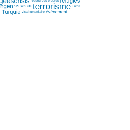
geescrisis
réfugiés
ressources propres
terrorisme
engen
SIS
sécurité
Triton
P
Turquie
événement
visa humanitaire