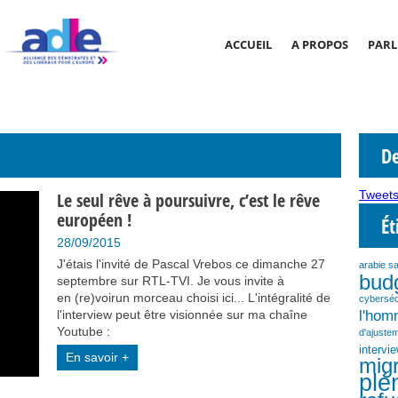
ACCUEIL
A PROPOS
PARL
De
Tweets
Le seul rêve à poursuivre, c’est le rêve
européen !
Ét
28/09/2015
J'étais l'invité de Pascal Vrebos ce dimanche 27
arabie s
bud
septembre sur RTL-TVI. Je vous invite à
en (re)voirun morceau choisi ici... L'intégralité de
cyberséc
l'ho
l'interview peut être visionnée sur ma chaîne
Youtube :
d'ajustem
intervi
En savoir +
migr
plé