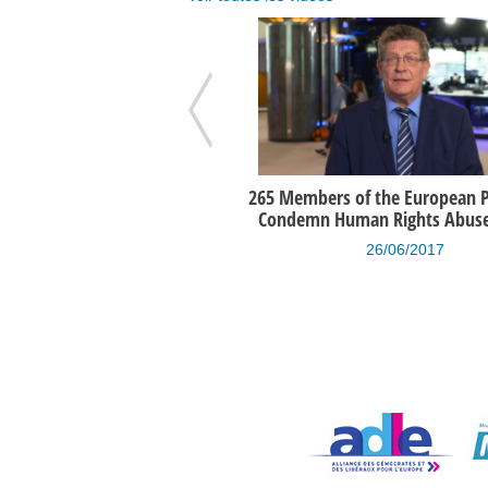
iew de Gérard Deprez par la
265 Members of the European 
ondation Roi Baudouin
Condemn Human Rights Abuses
14/05/2014
26/06/2017
évisionnel des recettes et des
Etat prévisionnel des recette