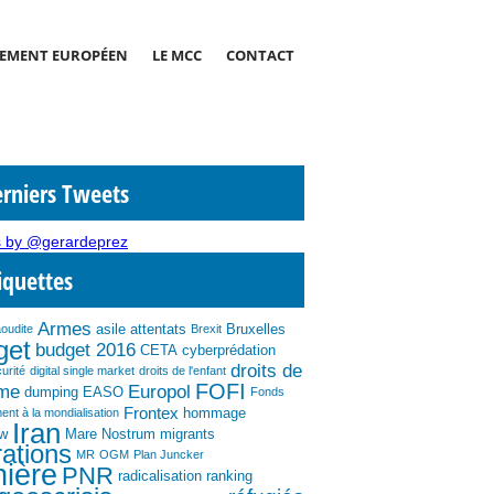
EMENT EUROPÉEN
LE MCC
CONTACT
rniers Tweets
 by @gerardeprez
iquettes
Armes
asile
attentats
Bruxelles
aoudite
Brexit
get
budget 2016
CETA
cyberprédation
droits de
urité
digital single market
droits de l'enfant
FOFI
mme
Europol
dumping
EASO
Fonds
Frontex
hommage
ent à la mondialisation
Iran
ew
Mare Nostrum
migrants
ations
MR
OGM
Plan Juncker
nière
PNR
radicalisation
ranking