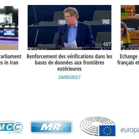
Parliament
Renforcement des vérifications dans les
Echange a
 in Iran
bases de données aux frontières
français e
extérieures
19/05/2017
s et des
Orientations budgétaires pour 2016
Ara