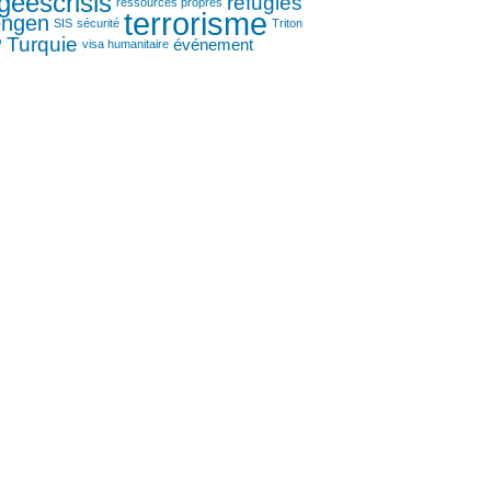
geescrisis
réfugiés
ressources propres
terrorisme
engen
SIS
sécurité
Triton
P
Turquie
événement
visa humanitaire