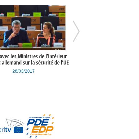
vec les Ministres de l’intérieur
Programme de l’UE en matière 
t allemand sur la sécurité de l’UE
un an après les attentats de 
28/03/2017
15/03/2017
bie saoudite / Raif Badawi
Le Bar de l’Europe (émission du