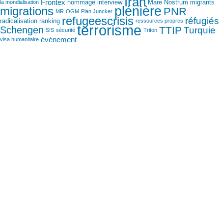
Iran
Frontex
hommage
interview
Mare Nostrum
migrants
la mondialisation
plénière
migrations
PNR
MR
OGM
Plan Juncker
refugeescrisis
réfugiés
radicalisation
ranking
ressources propres
terrorisme
Schengen
TTIP
Turquie
SIS
sécurité
Triton
événement
visa humanitaire