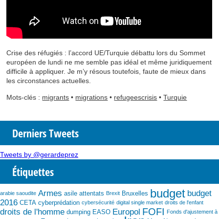
Crise des réfugiés : l’accord UE/Turquie débattu lors du Sommet
européen de lundi ne me semble pas idéal et même juridiquement
difficile à appliquer. Je m’y résous toutefois, faute de mieux dans
les circonstances actuelles.
Mots-clés :
migrants
•
migrations
•
refugeescrisis
•
Turquie
Derniers Tweets
Tweets by @gerardeprez
Étiquettes
budget
Armes
budget
asile
attentats
Bruxelles
arabie saoudite
Brexit
2016
CETA
cyberprédation
cybersécurité
digital single market
droits de l'enfant
FOFI
droits de l'homme
Europol
dumping
EASO
Fonds d'ajustement à