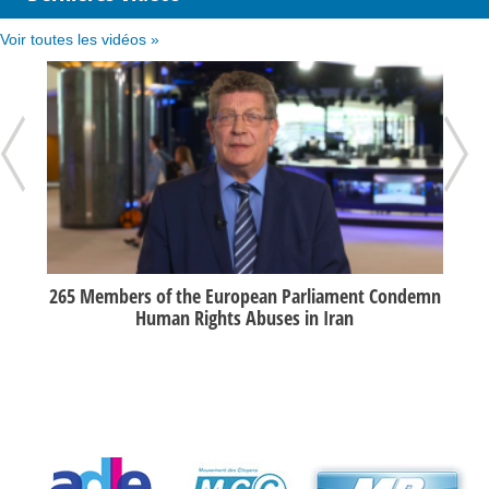
Voir toutes les vidéos »
ouin
265 Members of the European Parliament Condemn
Re
Human Rights Abuses in Iran
26/06/2017