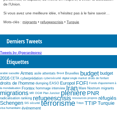
de l’Union.
Si vous avez une meilleure idée, n’hésitez pas à le faire savoir…
Mots-clés :
migrants
•
refugeescrisis
•
Turquie
Derniers Tweets
Tweets by @gerardeprez
Étiquettes
budget
Armes
budget
asile
attentats
Bruxelles
arabie saoudite
Brexit
2016
CETA
cyberprédation
cybersécurité
digital single market
droits de l'enfant
FOFI
droits de l'homme
Europol
dumping
EASO
Fonds d'ajustement à
Iran
Frontex
hommage
interview
Mare Nostrum
migrants
la mondialisation
plénière
migrations
PNR
MR
OGM
Plan Juncker
refugeescrisis
réfugiés
radicalisation
ranking
ressources propres
terrorisme
Schengen
TTIP
Turquie
SIS
sécurité
Triton
événement
visa humanitaire