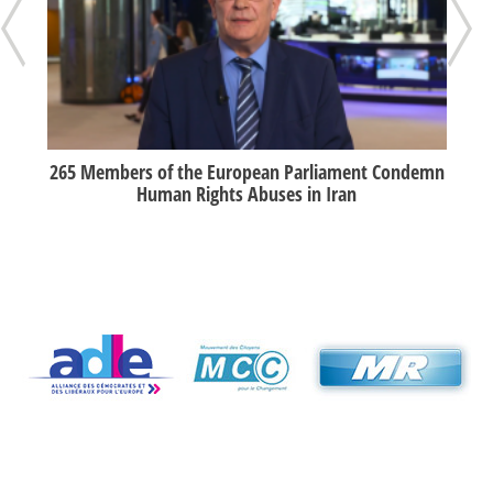
ouin
265 Members of the European Parliament Condemn
Re
Human Rights Abuses in Iran
26/06/2017