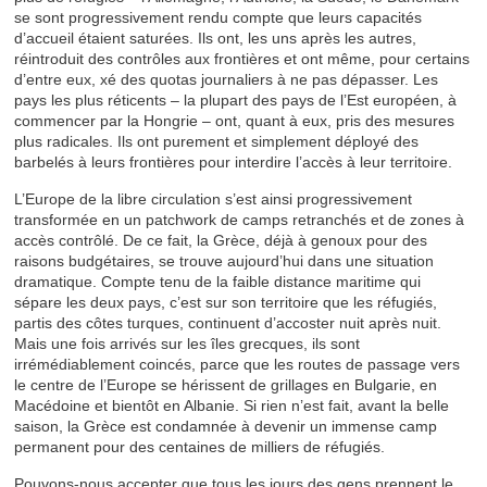
se sont progressivement rendu compte que leurs capacités
d’accueil étaient saturées. Ils ont, les uns après les autres,
réintroduit des contrôles aux frontières et ont même, pour certains
d’entre eux, xé des quotas journaliers à ne pas dépasser. Les
pays les plus réticents – la plupart des pays de l’Est européen, à
commencer par la Hongrie – ont, quant à eux, pris des mesures
plus radicales. Ils ont purement et simplement déployé des
barbelés à leurs frontières pour interdire l’accès à leur territoire.
L’Europe de la libre circulation s’est ainsi progressivement
transformée en un patchwork de camps retranchés et de zones à
accès contrôlé. De ce fait, la Grèce, déjà à genoux pour des
raisons budgétaires, se trouve aujourd’hui dans une situation
dramatique. Compte tenu de la faible distance maritime qui
sépare les deux pays, c’est sur son territoire que les réfugiés,
partis des côtes turques, continuent d’accoster nuit après nuit.
Mais une fois arrivés sur les îles grecques, ils sont
irrémédiablement coincés, parce que les routes de passage vers
le centre de l’Europe se hérissent de grillages en Bulgarie, en
Macédoine et bientôt en Albanie. Si rien n’est fait, avant la belle
saison, la Grèce est condamnée à devenir un immense camp
permanent pour des centaines de milliers de réfugiés.
Pouvons-nous accepter que tous les jours des gens prennent le