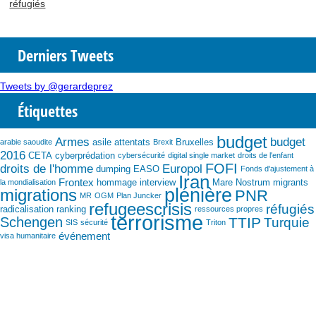
réfugiés
Derniers Tweets
Tweets by @gerardeprez
Étiquettes
budget
Armes
budget
asile
attentats
Bruxelles
arabie saoudite
Brexit
2016
CETA
cyberprédation
cybersécurité
digital single market
droits de l'enfant
FOFI
droits de l'homme
Europol
dumping
EASO
Fonds d'ajustement à
Iran
Frontex
hommage
interview
Mare Nostrum
migrants
la mondialisation
plénière
migrations
PNR
MR
OGM
Plan Juncker
refugeescrisis
réfugiés
radicalisation
ranking
ressources propres
terrorisme
Schengen
TTIP
Turquie
SIS
sécurité
Triton
événement
visa humanitaire