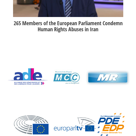
ouin
265 Members of the European Parliament Condemn
Re
Human Rights Abuses in Iran
26/06/2017